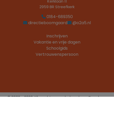
Kerklaan 11
2959 BR Streefkerk
0184-689350
directieboomgaard
@o2a5.nl
Inschrijven
Vakantie en vrije dagen
Schoolgids
Vertrouwenspersoon
© 2002 - 2026 Alle rechten voorbehouden - Openbare
basischool De Boomgaard
Website realisatie door
ProdaCom