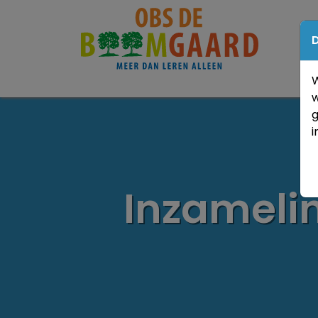
D
W
w
g
i
Inzamelin