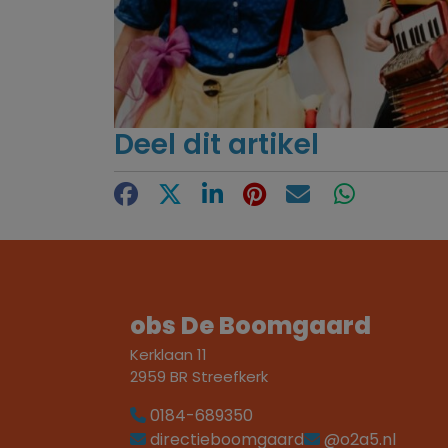
Deel dit artikel
Facebook
X
LinkedIn
Pinterest
E-mail
WhatsApp
obs De Boomgaard
Kerklaan 11
2959 BR Streefkerk
0184-689350
directieboomgaard
@o2a5.nl