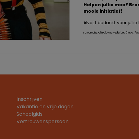
Helpen jullie mee? Bren
mooie initiatief!
Alvast bedankt voor jullie 
Fotocredits: CliniClowns Nederland (https://w
Inschrijven
Vakantie en vrije dagen
Schoolgids
Vertrouwenspersoon