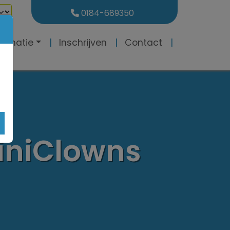
0184-689350
formatie
Inschrijven
Contact
liniClowns