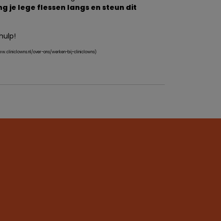
g je lege flessen langs en steun dit
hulp!
ww.cliniclowns.nl/over-ons/werken-bij-cliniclowns)