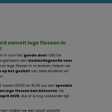
d zamelt lege flessen in
!
ch in voor het
goede doel
! OBS De
 organiseert een
inzamelingsactie voor
Door lege flessen in te leveren, helpen we
 op het gezicht
van zieke kinderen en
n.
t tussen 09.00 en 16.00 uur een
speciale
en lege flessen kan inleveren
. De
 april 2025
, dus er is nog voldoende tijd
samen maken we een groot verschil.