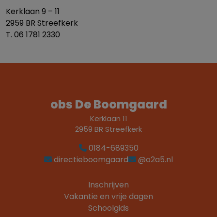
Kerklaan 9 – 11
2959 BR Streefkerk
T. 06 1781 2330
obs De Boomgaard
Kerklaan 11
2959 BR Streefkerk
0184-689350
directieboomgaard
@o2a5.nl
Inschrijven
Vakantie en vrije dagen
Schoolgids