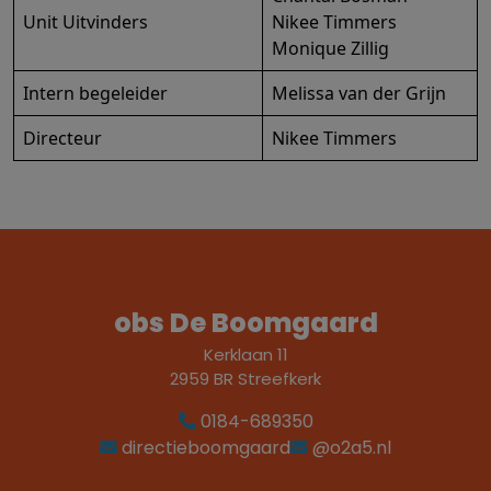
Unit Uitvinders
Nikee Timmers
Monique Zillig
Intern begeleider
Melissa van der Grijn
Directeur
Nikee Timmers
obs De Boomgaard
Kerklaan 11
2959 BR Streefkerk
0184-689350
directieboomgaard
@o2a5.nl