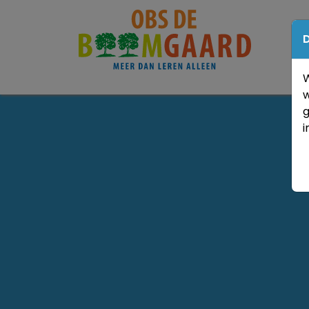
D
W
w
g
i