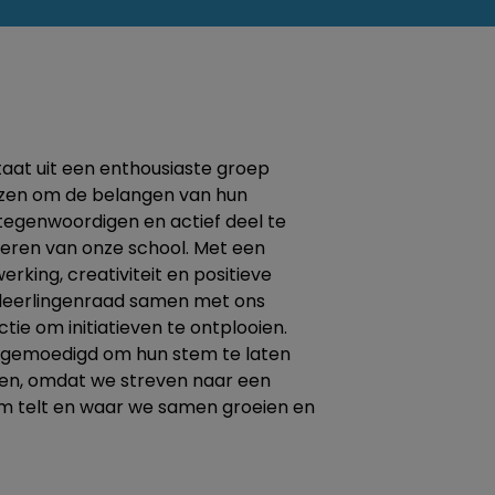
aat uit een enthousiaste groep
kozen om de belangen van hun
tegenwoordigen en actief deel te
eren van onze school. Met een
rking, creativiteit en positieve
 leerlingenraad samen met ons
tie om initiatieven te ontplooien.
ngemoedigd om hun stem te laten
len, omdat we streven naar een
em telt en waar we samen groeien en