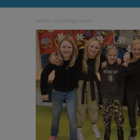
Home
»
Leerlingenraad