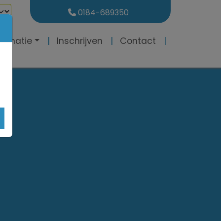
0184-689350
formatie
Inschrijven
Contact